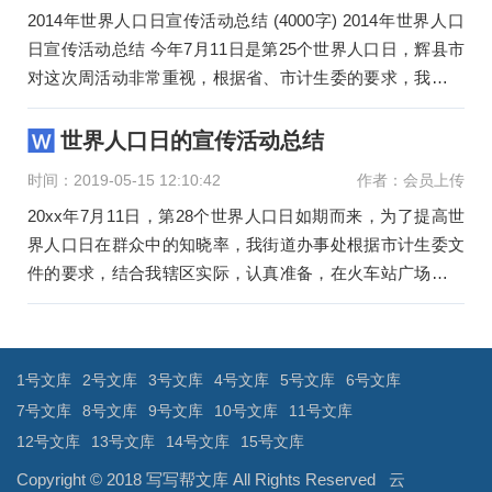
2014年世界人口日宣传活动总结 (4000字) 2014年世界人口
日宣传活动总结 今年7月11日是第25个世界人口日，辉县市
对这次周活动非常重视，根据省、市计生委的要求，我市进
行了精心
世界人口日的宣传活动总结
时间：2019-05-15 12:10:42
作者：会员上传
20xx年7月11日，第28个世界人口日如期而来，为了提高世
界人口日在群众中的知晓率，我街道办事处根据市计生委文
件的要求，结合我辖区实际，认真准备，在火车站广场开展
的“7.11”世界人
文
章
导
1号文库
2号文库
3号文库
4号文库
5号文库
6号文库
航
7号文库
8号文库
9号文库
10号文库
11号文库
12号文库
13号文库
14号文库
15号文库
Copyright © 2018
写写帮文库
All Rights Reserved
云