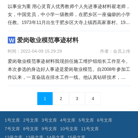
以事业为重 用心灵育人优秀教师个人先进事迹材料翟老师，
女，中国党员，中小学一级教师，在肥乡区一座偏僻的小学
任教。1973年11月出生于肥乡区大寺上镇西高家寨村。1993
年毕业于河
爱岗敬业模范事迹材料
时间：2022-04-09 15:29:29
作者：会员上传
爱岗敬业模范事迹材料我现担任施工维护组组长工作至今。
本次参选的身边好人事迹是爱岗敬业模范。自2008年参加工
作以来，一直奋战在排水工作一线。他认真钻研技术，高压
疏通车、
文
1
2
3
4
章
导
航
1号文库
2号文库
3号文库
4号文库
5号文库
6号文库
7号文库
8号文库
9号文库
10号文库
11号文库
12号文库
13号文库
14号文库
15号文库