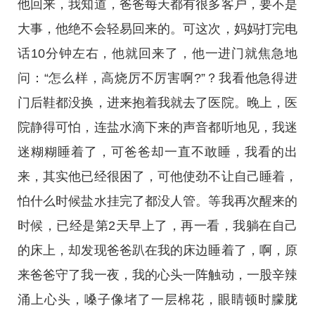
他回来，我知道，爸爸每天都有很多客户，要不是
大事，他绝不会轻易回来的。可这次，妈妈打完电
话10分钟左右，他就回来了，他一进门就焦急地
问：“怎么样，高烧厉不厉害啊?”？我看他急得进
门后鞋都没换，进来抱着我就去了医院。晚上，医
院静得可怕，连盐水滴下来的声音都听地见，我迷
迷糊糊睡着了，可爸爸却一直不敢睡，我看的出
来，其实他已经很困了，可他使劲不让自己睡着，
怕什么时候盐水挂完了都没人管。等我再次醒来的
时候，已经是第2天早上了，再一看，我躺在自己
的床上，却发现爸爸趴在我的床边睡着了，啊，原
来爸爸守了我一夜，我的心头一阵触动，一股辛辣
涌上心头，嗓子像堵了一层棉花，眼睛顿时朦胧