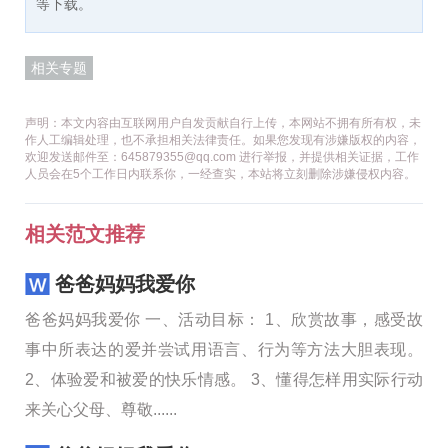
等下载。
相关专题
声明：本文内容由互联网用户自发贡献自行上传，本网站不拥有所有权，未
作人工编辑处理，也不承担相关法律责任。如果您发现有涉嫌版权的内容，
欢迎发送邮件至：645879355@qq.com 进行举报，并提供相关证据，工作
人员会在5个工作日内联系你，一经查实，本站将立刻删除涉嫌侵权内容。
相关范文推荐
爸爸妈妈我爱你
爸爸妈妈我爱你 一、活动目标： 1、欣赏故事，感受故
事中所表达的爱并尝试用语言、行为等方法大胆表现。
2、体验爱和被爱的快乐情感。 3、懂得怎样用实际行动
来关心父母、尊敬......