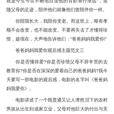
就是今生今世不断地目送他的背影渐行渐远”，追
随父母的足迹，陪伴他们就像他们曾陪伴你一样。
你陪我长大，我陪你变老。而这世上，唯有孝
顺不会改变，也不能改变。不要再失去了才懂得珍
惜，趁现在，大声地告诉他们：“爸爸妈妈我爱你!”
爸爸妈妈我爱你观后感主题范文三
你是否懂得爱?你是否珍惜父母不辞辛苦的去
教育你?你是否在深深的爱着自己的爸爸妈妈?我今
天要写一部电影的观后感，电影的名字叫《爸爸妈
妈我爱你》。
电影讲述了一个既普通又让人潸然泪下的农村
男孩从出生到成家立业，父母对他巨大的付出与关