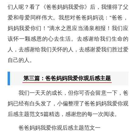
们人呢？看了《爸爸妈妈我爱你》后，我懂得了父
爱和母爱同样伟大。我想对爸爸妈妈说：“爸爸，
妈妈我爱你们！”滴水之恩应当涌泉相报！我们应
该怀一颗感恩的心去生活。去感谢给我们生命的
人，去感谢给我们关怀的人，去感谢爱我们胜过爱
自己的人。
第三篇：爸爸妈妈我爱你观后感主题
我们一天天的成长，但你可否会留意一下，爸
妈已经有白头发了，小偏整理了爸爸妈妈我爱你观
后感主题范文5篇精选，感谢您的每一次阅读。
爸爸妈妈我爱你观后感主题范文一