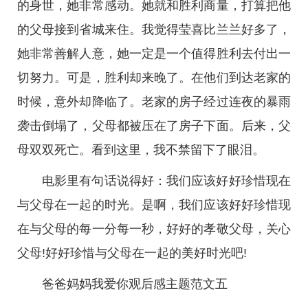
的身世，她非常感动。她就和胜利商量，打算把他
的父母接到省城来住。我觉得莹喜比兰兰好多了，
她非常善解人意，她一定是一个值得胜利去付出一
切努力。可是，胜利却来晚了。在他们到达老家的
时候，意外却降临了。老家的房子经过连夜的暴雨
袭击倒塌了，父母都被压在了房子下面。后来，父
母双双死亡。看到这里，我不禁留下了眼泪。
电影里有句话说得好：我们应该好好珍惜现在
与父母在一起的时光。是啊，我们应该好好珍惜现
在与父母的每一分每一秒，好好的孝敬父母，关心
父母!好好珍惜与父母在一起的美好时光吧!
爸爸妈妈我爱你观后感主题范文五