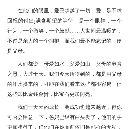
在他们的眼里，爱已超越了一切。爱，是不求
回报的付出j满含期望的等待，是一个眼神，一个
行为，一个微笑，一个鼓励……人世间最温暖的，
不过是亲人的一个拥抱，而我们最不能忘记的，便
是父母。
人们都说，母爱如水，父爱如山，父母的养育
之恩，大过于天。我们今天所得到的，都是用父母
的汗水换来的，可能在我们看来这些都很容易，但
这些却比金钱金贵，比宝石更加闪亮。
我们一天天的成长，离成功也越来越近，但你
可否会留意一下，爸妈已经有白头发了，他们的手
更加粗糙了，但他们在你面前依旧是那样的无私，