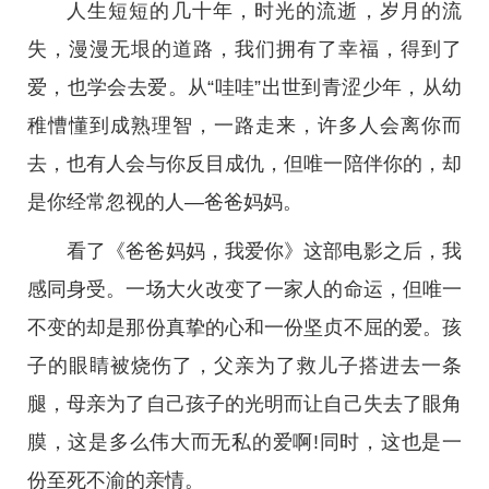
人生短短的几十年，时光的流逝，岁月的流
失，漫漫无垠的道路，我们拥有了幸福，得到了
爱，也学会去爱。从“哇哇”出世到青涩少年，从幼
稚慒懂到成熟理智，一路走来，许多人会离你而
去，也有人会与你反目成仇，但唯一陪伴你的，却
是你经常忽视的人—爸爸妈妈。
看了《爸爸妈妈，我爱你》这部电影之后，我
感同身受。一场大火改变了一家人的命运，但唯一
不变的却是那份真挚的心和一份坚贞不屈的爱。孩
子的眼睛被烧伤了，父亲为了救儿子搭进去一条
腿，母亲为了自己孩子的光明而让自己失去了眼角
膜，这是多么伟大而无私的爱啊!同时，这也是一
份至死不渝的亲情。