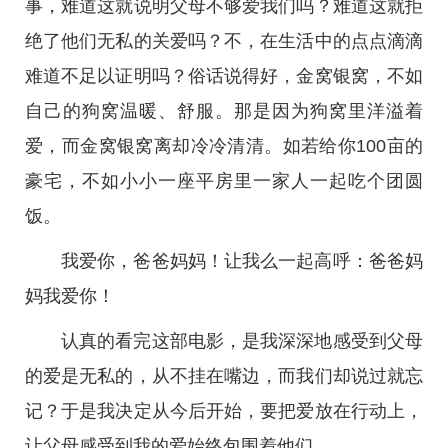
事，难道这就说明父母不够爱我们吗？难道这就拒
绝了他们无私的关爱吗？不，在生活中的点点滴滴
难道不足以证明吗？俗话说得好，金窝银窝，不如
自己的狗窝温暖、舒服。那是因为狗窝里洋溢着
爱，而金窝银窝离却冷冷清清。如若给你100亩的
豪宅，不如小小一座平房里一家人一起吃个团圆
饭。
我爱你，爸爸妈妈！让我么一起高呼：爸爸妈
妈我爱你！
认真的看完这部电影，是我深深地感受到父母
的爱是无私的，从不挂在嘴边，而我们却说过就忘
记？于是我决定从今后开始，要把爱放在行动上，
让父母感受到我的爱始终包围着他们。