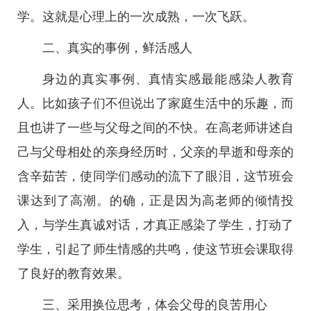
学。这就是心理上的一次成熟，一次飞跃。
二、真实的事例，鲜活感人
身边的真实事例、真情实感最能感染人教育
人。比如孩子们不但说出了家庭生活中的乐趣，而
且也讲了一些与父母之间的不快。在高老师讲述自
己与父母相处的亲身经历时，父亲的早逝和母亲的
含辛茹苦，使同学们感动的流下了眼泪，这节班会
课达到了高潮。的确，正是因为高老师的倾情投
入，与学生真诚对话，才真正感染了学生，打动了
学生，引起了师生情感的共鸣，使这节班会课取得
了良好的教育效果。
三、采用换位思考，体会父母的良苦用心