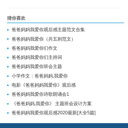
猜你喜欢
爸爸妈妈我爱你观后感主题范文合集
爸爸妈妈我爱你（共五则范文）
爸爸妈妈我爱你们作文
爸爸妈妈我爱你们主持词
爸爸妈妈我爱你班会主题
小学作文：爸爸妈妈,我爱你
电影《爸爸妈妈我爱你》观后感
爸爸妈妈我爱你诗歌朗诵会1
《爸爸妈妈,我爱你》 主题班会设计方案
爸爸妈妈我爱你观后感2020最新[大全5篇]