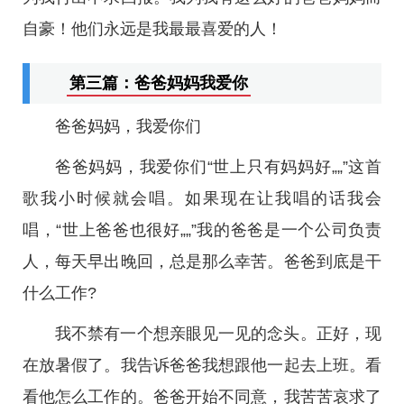
自豪！他们永远是我最最喜爱的人！
第三篇：爸爸妈妈我爱你
爸爸妈妈，我爱你们
爸爸妈妈，我爱你们“世上只有妈妈好„„”这首
歌我小时候就会唱。如果现在让我唱的话我会
唱，“世上爸爸也很好„„”我的爸爸是一个公司负责
人，每天早出晚回，总是那么幸苦。爸爸到底是干
什么工作?­
我不禁有一个想亲眼见一见的念头。正好，现
在放暑假了。我告诉爸爸我想跟他一起去上班。看
看他怎么工作的。爸爸开始不同意，我苦苦哀求了