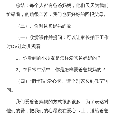
总结：每个人都有爸爸妈妈，他们天天为我们
忙碌着，的确很辛苦，我们也要好好的回报父母。
（三）、你对爸爸妈妈的爱
（一）欣赏课件并提问：可以让家长拍下工作
时DV让幼儿观看
1、你看到的小朋友是怎样爱爸爸妈妈的？
2、在日常生活中，你是怎样爱爸爸妈妈的？
（四）“悄悄话”爱心卡。请个别家长到教室访
问。
我们爱爸爸妈妈的方式很多很多，为了表达对
他们的爱，把我们的心愿说在爱心卡上，送给爸爸