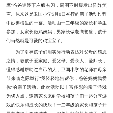
鹰”爸爸追逐下左躲右闪，周围不时爆发出阵阵笑
声。原来这是卫国小学5月8日举行的亲子活动过程
中妙趣横生的一幕。活动由一二年级的家长和学生
参加，女家长做鸡妈妈，男家长做老鹰爸爸，孩子
们当然就是可爱的鸡宝宝了。
为了引导孩子们用实际行动表达对父母的感恩
之情，教孩子爱家庭、爱父母、爱亲人、爱师长，
懂得感谢帮助过自己的人，卫国小学的老师在母亲
节来临之际举行“我轻轻地告诉你，爸爸妈妈我爱
你”的亲子活动。此次活动以丰富多彩的亲子游戏
为切入点，邀请家长来到学校和孩子们一起分享游
戏的快乐和成长的快乐！一二年级的家长和孩子开