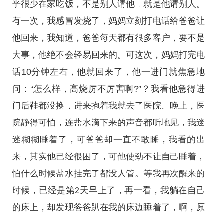
乎很少在家吃饭，不是别人请他，就是他请别人。
有一次，我感冒发烧了，妈妈立刻打电话给爸爸让
他回来，我知道，爸爸每天都有很多客户，要不是
大事，他绝不会轻易回来的。可这次，妈妈打完电
话10分钟左右，他就回来了，他一进门就焦急地
问：“怎么样，高烧厉不厉害啊?”？我看他急得进
门后鞋都没换，进来抱着我就去了医院。晚上，医
院静得可怕，连盐水滴下来的声音都听地见，我迷
迷糊糊睡着了，可爸爸却一直不敢睡，我看的出
来，其实他已经很困了，可他使劲不让自己睡着，
怕什么时候盐水挂完了都没人管。等我再次醒来的
时候，已经是第2天早上了，再一看，我躺在自己
的床上，却发现爸爸趴在我的床边睡着了，啊，原