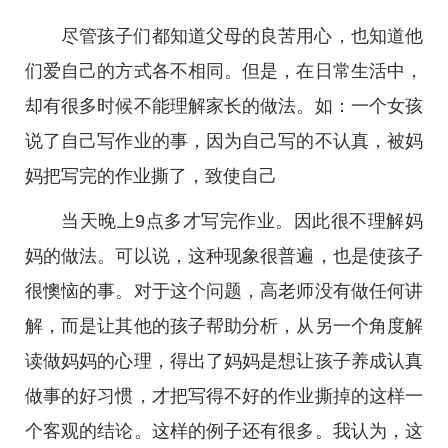
尽管孩子们都知道父母的良苦用心，也知道他
们爱自己的方式各不相同。但是，在日常生活中，
却有很多时候不能理解家长的做法。如：一个女孩
说了自己写作业的事，因为自己写的不认真，被妈
妈把写完的作业撕了，致使自己
当天晚上9点多才写完作业。因此很不理解妈
妈的做法。可以说，这种现象很普遍，也是使孩子
很懊恼的事。对于这个问题，高老师没有做任何讲
解，而是让其他的孩子帮助分析，从另一个角度解
读做妈妈的心理，得出了妈妈是想让孩子养成认真
做事的好习惯，才把写得不好的作业撕掉的这样一
个客观的结论。这样的例子还有很多。我认为，这