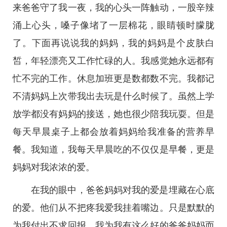
来爸爸守了我一夜，我的心头一阵触动，一股辛辣
涌上心头，嗓子像堵了一层棉花，眼睛顿时朦胧
了。下面再说说我的妈妈，我的妈妈是个皮肤白
皙，年轻漂亮又工作忙碌的人。我感觉她永远都有
忙不完的工作。休息加班更是数都数不完。我都记
不清妈妈上次带我出去玩是什么时候了。虽然上学
放学都没有妈妈的接送，她也很少陪我玩耍。但是
每天早晨桌子上都会放着妈妈给我准备的营养早
餐。我知道，我每天早晨吃的不仅仅是早餐，更是
妈妈对我浓浓的爱。
在我的眼中，爸爸妈妈对我的爱是埋藏在心底
的爱。他们从不把疼我爱我挂着嘴边。只是默默的
为我付出不求回报。我为我有这么好的爸爸妈妈而