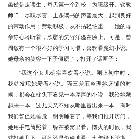
虽然是走读生，每天第一个到校，为班级开、锁教
师门，尽职尽责；上课读书的声音最大，起到良好
的带动作用；劳动积极，从不拈轻怕重……她的母
亲静心聆听着，欣慰的笑容洋溢在脸上。可是，曾
周敏有一个很不好的学习习惯，喜欢看魔幻小说。
她母亲的笑容一下子僵硬了，打开了话匣子：
“我这个女儿确实喜欢看小说。刚上初中时，
我就发现她爱看小说。隔三差五整理她床铺的时
候，都会在枕头下看见一本厚厚的小说。我给她藏
起来一本，过几天又不知从哪里冒出来一本。有时
我们督促她睡觉，明明睡着了，等我们推开房门，
她用手电筒照着，躲在被窝里看。恼火的时候，我
就打她几下。可她还是偷偷地看。七年级下学期，