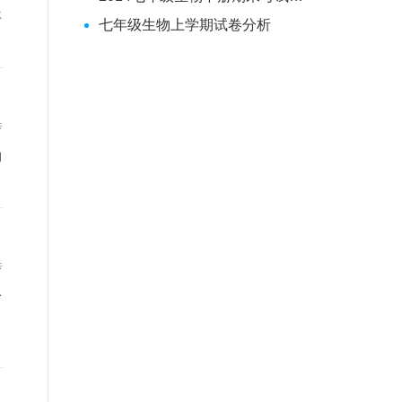
年
七年级生物上学期试卷分析
传
的
传
分