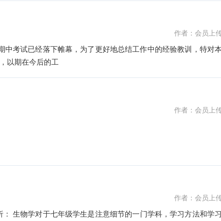
作者：会员上
 期中考试已经落下帷幕，为了更好地总结工作中的经验教训，特对
，以期在今后的工
作者：会员上
分钟。试卷由三个大题组成，分选择题、识图作答题和实验探究题。突
作者：会员上
法和学习