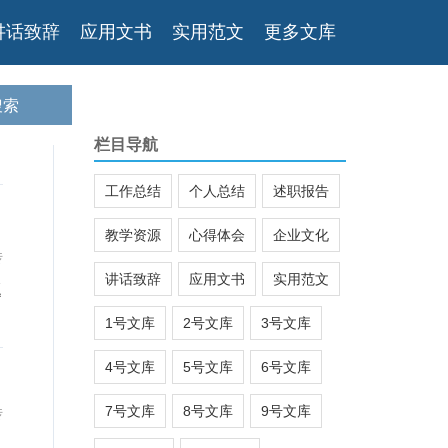
讲话致辞
应用文书
实用范文
更多文库
栏目导航
工作总结
个人总结
述职报告
教学资源
心得体会
企业文化
传
讲话致辞
应用文书
实用范文
题
1号文库
2号文库
3号文库
4号文库
5号文库
6号文库
7号文库
8号文库
9号文库
传