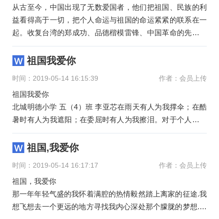
从古至今，中国出现了无数爱国者，他们把祖国、民族的利
益看得高于一切，把个人命运与祖国的命运紧紧的联系在一
起。收复台湾的郑成功、品德楷模雷锋、中国革命的先驱者
孙中山……
祖国我爱你
时间：2019-05-14 16:15:39
作者：会员上传
祖国我爱你
北城明德小学 五（4）班 李亚芯在雨天有人为我撑伞；在酷
暑时有人为我遮阳；在委屈时有人为我擦泪。对于个人来言
母亲是最伟大的，而对于全国人类来说，祖国又是最伟大
的。我
祖国,我爱你
时间：2019-05-14 16:17:17
作者：会员上传
祖国，我爱你
那一年年轻气盛的我怀着满腔的热情毅然踏上离家的征途.我
想飞想去一个更远的地方寻找我内心深处那个朦胧的梦想.我