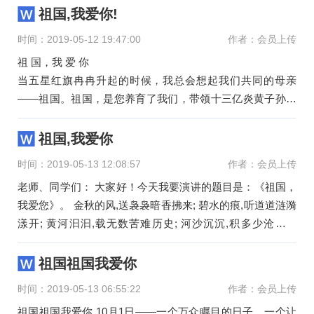
子，使我们明白了“落后就要挨打”的这个道理
祖国,我爱你!
时间：2019-05-12 19:47:00
作者：会员上传
祖 国，我 爱 你
当五星红旗冉冉升起的时候，我总会想起我们共同的母亲
——祖国。祖国，是您养育了我们，带领十三亿炎黄子孙走
上幸福路，共同奔小康。
暑假期间，我到揭阳市农村看望爷
祖国,我爱你
时间：2019-05-13 12:08:57
作者：会员上传
老师、同学们： 大家好！今天我要演讲的题目是：《祖国，
我爱您》。 金秋的风,送袅袅暗香拂来; 碧水的痕,听道道涟漪
漾开; 黄河汩汩,载无数苦难历史; 河沙沉沉,积多少沧桑回
忆……
祖国祖国我爱你
时间：2019-05-13 06:55:22
作者：会员上传
祖国祖国我爱你 10月1日——一个万众瞩目的日子，一个让