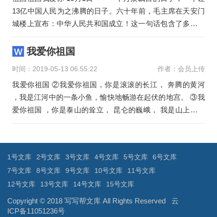
13亿中国人民为之沸腾的日子。六十年前，毛主席在天安门
城楼上宣布：中华人民共和国成立！这一句话包含了多少苦
难，多少悲壮，多
我爱你祖国
时间：2019-05-13 06:55:22
作者：会员上传
我爱你祖国 ②我爱你祖国，你是滚滚的长江， 奔腾的黄河
，我是江河中的一条小鱼，愉快地畅游在起伏的地宫。 ③我
爱你祖国 ，你是泰山的耸立， 昆仑的巍峨， 我是山上的一
棵小树，平静地享
文
章
导
1号文库
2号文库
3号文库
4号文库
5号文库
6号文库
航
7号文库
8号文库
9号文库
10号文库
11号文库
12号文库
13号文库
14号文库
15号文库
Copyright © 2018
写写帮文库
All Rights Reserved
云
ICP备11051236号